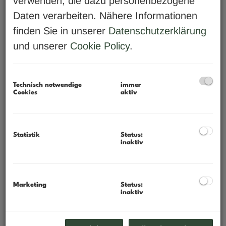
verwenden, die dazu personenbezogene
- 5% Fixrendite mit langfistigem
Daten verarbeiten. Nähere Informationen
Mietvertrag
finden Sie in unserer
Datenschutzerklärung
und unserer
Cookie Policy
.
- bis zu 10% Betreibervertrag
WERTSTEIGERUNG -
Technisch notwendige
immer
ROHDIAMANT
Cookies
aktiv
- Top-Tourismuslage, großes Potential
Statistik
Status:
Kaufpreis ab € 4000,--/ m²
inaktiv
Vergleich:
Schladming ab € 9.000,--/ m²;
Marketing
Status:
inaktiv
Kitzbühel ab € 10.000,--/ m²;
Gmunden ab € 8.000,--/ m²