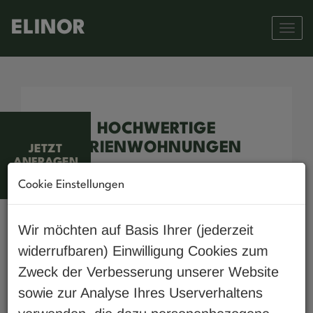
Navi
HOCHWERTIGE
FERIENWOHNUNGEN
JETZT
ANFRAGEN
Cookie Einstellungen
Zweitwohnsitz möglich
Wir möchten auf Basis Ihrer (jederzeit
widerrufbaren) Einwilligung Cookies zum
Zweck der Verbesserung unserer Website
FIX 5% ODER FLEXIBEL BIS ZU
sowie zur Analyse Ihres Userverhaltens
10% RENDITE